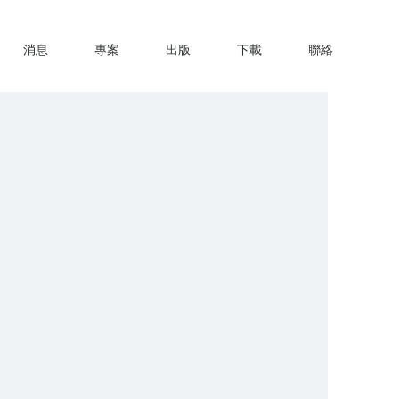
消息
專案
出版
下載
聯絡
築文化藝術基金會