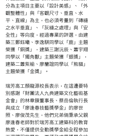
分為主項目主要以「設計美感」、「外
觀整體性」與「客觀尺寸、垂直、水
平、直線」為主，也必須考量到「磚縫
之水平垂直」、「灰縫之處理」與「安
全性」等向度，經過專業的評選，由建
築三鄭鈺曦、李逸騏同學以「鹿」主題
榮獲「銅獎」，建築三謝沅辰、蕭宇翔
同學以「獨角獸」主題榮獲「銀獎」，
建築二蕭紫榆、廖蘭誼同學以「熊貓」
主題榮獲「金獎」。
瑞芳高工顏龍源校長表示，在這邊要特
別感謝「財團法人九典建築文化藝術基
金會」的林章鍊董事長、蔡岳倫執行長
與成立「廖逢春技藝獎學金」的廖世
照、廖俊茂先生，他們兄弟倆秉承父親
廖逢春老師對於瑞芳高工建築科的教育
熱愛，不僅提供全勤獎學金給全程參加