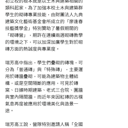
初立校的根本就是以土木與建築相關的
類科起家，為了加強本校土木與建築群
學生的砌磚專業技能，由財團法人九典
建築文化藝術基金會所成立的「廖逢春
技藝獎學金」特別贊助了暑假期間的
「砌磚營」，期許在連續兩週砌磚教學
的環境之下，可以加深加廣學生對於砌
磚方面的熱誠度與專業度。
瑞芳高中指出，學生們疊砌的磚塊，可
分為「普通磚」與「特殊磚」，主要運
用於磚牆疊砌，可能為建築物主體結
構，或是空間隔斷的應用，可見於磚
窯、日據時期建築、老式三合院、圍牆
與室內隔間牆，而近年來因紅磚的古樸
氣息再度被應用於環境美化與造景一
途。
瑞芳高工說，營隊特別邀請人稱「全國