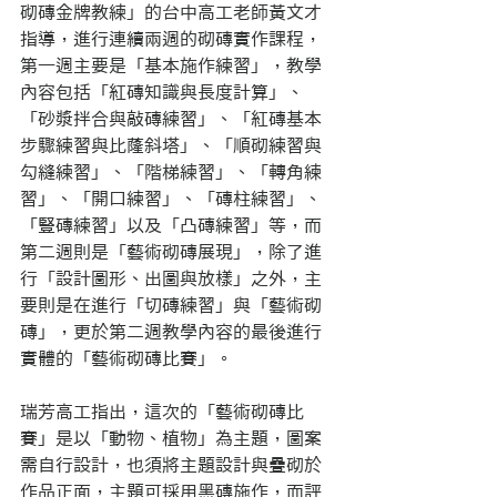
砌磚金牌教練」的台中高工老師黃文才
指導，進行連續兩週的砌磚實作課程，
第一週主要是「基本施作練習」，教學
內容包括「紅磚知識與長度計算」、
「砂漿拌合與敲磚練習」、「紅磚基本
步驟練習與比蕯斜塔」、「順砌練習與
勾縫練習」、「階梯練習」、「轉角練
習」、「開口練習」、「磚柱練習」、
「豎磚練習」以及「凸磚練習」等，而
第二週則是「藝術砌磚展現」，除了進
行「設計圖形、出圖與放樣」之外，主
要則是在進行「切磚練習」與「藝術砌
磚」，更於第二週教學內容的最後進行
實體的「藝術砌磚比賽」。
瑞芳高工指出，這次的「藝術砌磚比
賽」是以「動物、植物」為主題，圖案
需自行設計，也須將主題設計與疊砌於
作品正面，主題可採用黑磚施作，而評