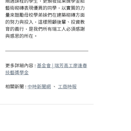
兩週課程的學生，更頒發成果獎學金給
藝術砌磚表現優異的同學，以實質的力
量來鼓勵母校學弟妹們在建築砌磚方面
的努力與投入，這樣照顧後輩、投資教
育的義行，是我們所有瑞工人必須感謝
與感恩的所在。
更多詳細內容 : 
基金會 | 瑞芳高工廖逢春
技藝獎學金
相關新聞 : 
中時新聞網
 、 
工商時報